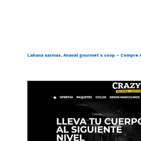
Lahana sarmas, Anaval gourmet s coop – Compre e